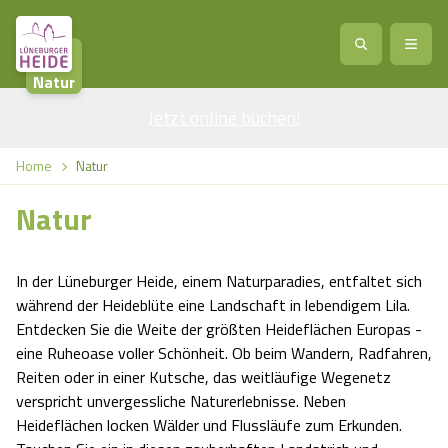
Natur
Jetzt online buchen
Service
!
Anreise
Abreise
Home
Natur
Service
Natur
Natur
Region / Orte
Ort
Erlebnis
Natur
In der Lüneburger Heide, einem Naturparadies, entfaltet sich
Veranstaltungen
Heideblüte
Erlebnis
Vital
während der Heideblüte eine Landschaft in lebendigem Lila.
Personen
Kinder
Entdecken Sie die Weite der größten Heideflächen Europas -
Ausflugsziele
Heideflächen
eine Ruheoase voller Schönheit. Ob beim Wandern, Radfahren,
Heide Park Resort
Stadt
Vital
Reiten oder in einer Kutsche, das weitläufige Wegenetz
Suchen
verspricht unvergessliche Naturerlebnisse. Neben
Karte
Naturpark Lüneburger Heide
Barfußpark Egestorf
Wellness
Barriere­freiheits-Einstell­ungen
Stadt
Heideflächen locken Wälder und Flussläufe zum Erkunden.